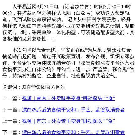
人平易近网3月31日电 （记者赵竹青）时间3月30日19时
00分，将搭载的轻舟初样试飞船（白象号）成功送入预定轨
道，飞翔试验使命获得成功。 记者从中国科学院获悉，轻舟
初样试飞船由中国科学院细小卫星立异研究院抓总研制，整船
仅沉4。2吨，采用单舱一体化构型，可矫捷适配多型火箭，具
备极佳的发射兼容性。！
本次勾当以“e食无忧，平安正在线”为从题，聚焦收集食
物范畴凸起问题，通过开展政策宣讲、发布合规、组织专家点
评、平台企业交换体味并结合签订《收集食物买卖平台运营者
食物平安办理自律公约》等勾当，进一步“严监管、强合规”信
号，持续衬托监管、企业自律、社会监视的共治空气。
关键词：J9直营集团官方网站
上一篇：
视频｜南京：外卖骑手变身“挪动探头” “食”
下一篇：
漂白鸡爪后的食物平安和：手艺、监管取消费者
上一篇：
视频｜南京：外卖骑手变身“挪动探头” “食”
下一篇：
漂白鸡爪后的食物平安和：手艺、监管取消费者