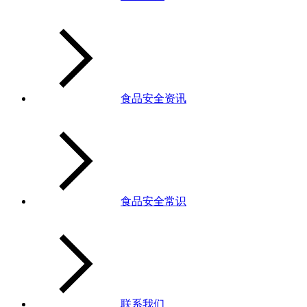
食品安全资讯
食品安全常识
联系我们