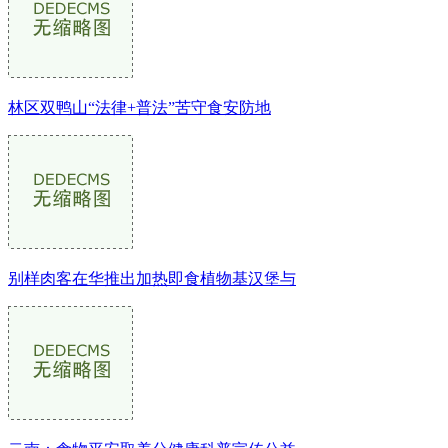
林区双鸭山“法律+普法”苦守食安防地
别样肉客在华推出加热即食植物基汉堡与