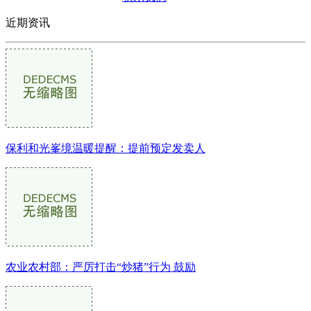
近期资讯
保利和光峯境温暖提醒：提前预定发卖人
农业农村部：严厉打击“炒猪”行为 鼓励