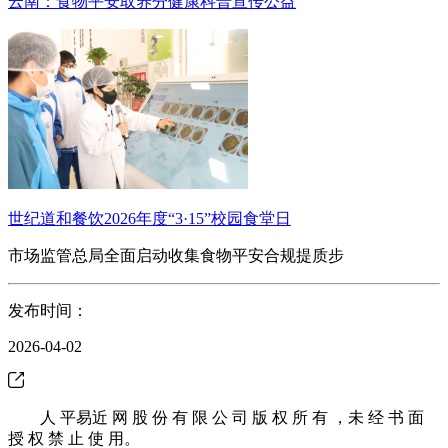
云南：食物平安取养分健康科普宣传公益
世纪道和餐饮2026年度“3·15”校园食堂日
市场监管总局全面启动收集食物平安合规提质步
发布时间：
2026-04-02
人 平易近 网 股 份 有 限 公 司 版 权 所 有 ，未 经 书 面
授 权 禁 止 使 用。