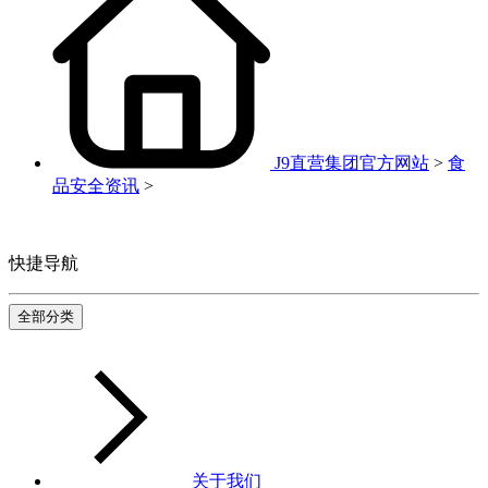
J9直营集团官方网站
>
食
品安全资讯
>
快捷导航
全部分类
关于我们