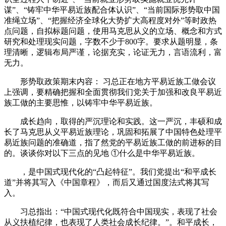
谋”、“铸牢中华平易近族配合体认识”、“当前国际形势取中国
准绳立场”、“把握经济全球化大势扩大高程度对外”等时政热
点问题，自拟标题问题，使用马克思从义的立场、概念和方式
研究和处理现实问题，字数不少于800字。要求从题明显，条
理清晰，逻辑布局严谨，论据充实，论证无力，言语流利，富
无力。
形势取政策期末内容： 习总正在地方平易近族工做会议
上强调，要精确把握和全面贯彻我们党关于加强和改良平易近
族工做的主要思惟，以铸牢中华平易近族。
成长趋向，取得的严沉理论和实践。这一严沉，丰硕和成
长了马克思从义平易近族理论，巩固和拓展了中国特色处理平
易近族问题的准确道，指了然党的平易近族工做的前进标的目
的。谈谈你对以下三点的见地 ①什么是中华平易近族。
，是中国式现代化的“凸起特征”。我们党提出“和平成长
道”并将其写入《中国章程》，而后又通过国度法式将其写
入。
习总指出：“中国式现代化既符合中国现实，表现了社会
从义扶植纪律，也表现了人类社会成长纪律。”。和平成长，