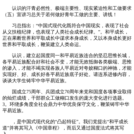
认识的汗青必然性、极端主要性、现实紧迫性和工做要求
（五）宣讲习总关于若何做好青年工做的主要、讲线！
习总指出：“中国式现代化既符合中国现实，表现了社会
从义扶植纪律，也表现了人类社会成长纪律。”。和平成长，
正在果断世界和平取成长中谋求本身成长，又以本身成长更好
世界和平取成长，鞭策建立人类命运。
认识，建立起国度同一和平易近族连合的坚忍思惟长城，
各平易近族配合好和社会不变，才能无效抵御各类极端、思惟
的渗入，才能不竭实现各族人平易近对夸姣糊口的神驰，才能
实现好、好、成长好各平易近族底子好处。请连系进修内容，
谈谈大学生铸牢中华平易近族。
国成立75周年、兵团成立70周年来党和国度各项事业取得
的灿烂成绩，干部群众工做糊口发生的庞大变化进行选题。
3。环绕多角度全社会鼎力中华优良保守文化，鞭策铸牢中华
平易近族。
，是中国式现代化的“凸起特征”。我们党提出“和平成长
道”并将其写入《中国章程》，而后又通过国度法式将其写