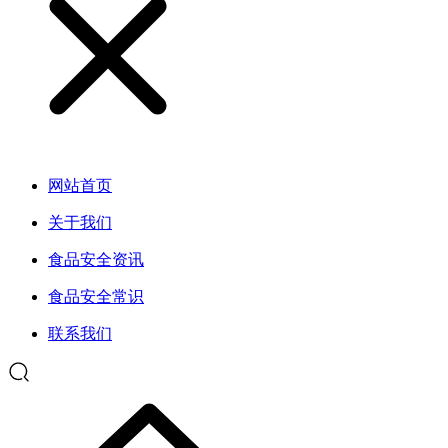
网站首页
关于我们
食品安全资讯
食品安全常识
联系我们