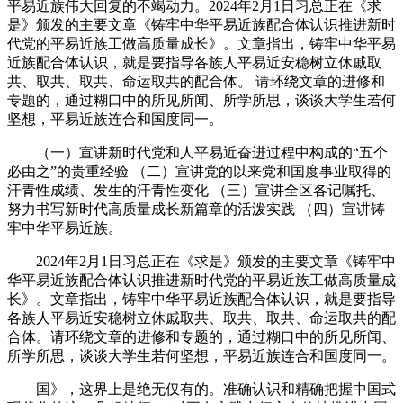
平易近族伟大回复的不竭动力。2024年2月1日习总正在《求
是》颁发的主要文章《铸牢中华平易近族配合体认识推进新时
代党的平易近族工做高质量成长》。文章指出，铸牢中华平易
近族配合体认识，就是要指导各族人平易近安稳树立休戚取
共、取共、取共、命运取共的配合体。 请环绕文章的进修和
专题的，通过糊口中的所见所闻、所学所思，谈谈大学生若何
坚想，平易近族连合和国度同一。
（一）宣讲新时代党和人平易近奋进过程中构成的“五个
必由之”的贵重经验 （二）宣讲党的以来党和国度事业取得的
汗青性成绩、发生的汗青性变化 （三）宣讲全区各记嘱托、
努力书写新时代高质量成长新篇章的活泼实践 （四）宣讲铸
牢中华平易近族。
2024年2月1日习总正在《求是》颁发的主要文章《铸牢中
华平易近族配合体认识推进新时代党的平易近族工做高质量成
长》。文章指出，铸牢中华平易近族配合体认识，就是要指导
各族人平易近安稳树立休戚取共、取共、取共、命运取共的配
合体。请环绕文章的进修和专题的，通过糊口中的所见所闻、
所学所思，谈谈大学生若何坚想，平易近族连合和国度同一。
国》，这界上是绝无仅有的。准确认识和精确把握中国式