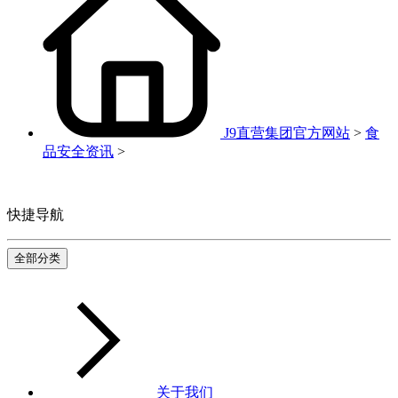
J9直营集团官方网站
>
食
品安全资讯
>
快捷导航
全部分类
关于我们