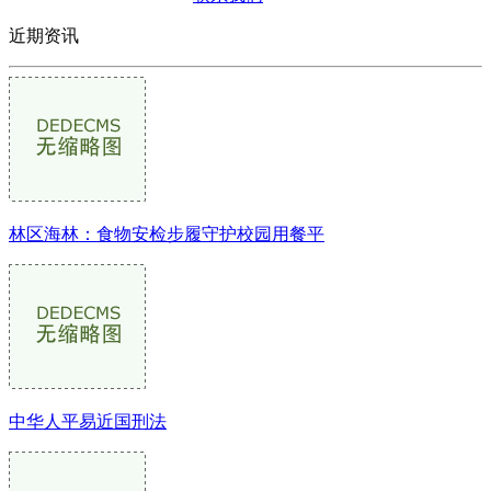
近期资讯
林区海林：食物安检步履守护校园用餐平
中华人平易近国刑法