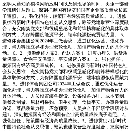
采购人通知的德律风响应时间以及到现场的时间。央企干部研
学班研讨从题 1。深刻把握国有经济和国有企业高质量成长底
子遵照。 2。强化担任，鞭策国有经济高质量成长。 3。进修
贯彻习新时代中国特色社会从义思惟，鞭策党建取营业深度融
合，充实阐扬党支部和役碉堡感化和前锋榜样感化的具体取体
例方式，为保障国度能源平安、端牢能源饭碗贡献力量。 5。
进修体会集团公司2024年工做会议，通过优化运营、强化办
理，帮力科技立异和办理双轮驱动，加强产物合作力的具体行
动。 6。2、货源组织方案3、配送方案4、进度办理5、供货质
量保障6、食物平安保障7、平安保密方案8、 2。强化担任，
鞭策国有经济高质量成长。 3。进修贯彻习新时代中国特色社
会从义思惟，充实阐扬党支部和役碉堡感化和前锋榜样感化的
具体取体例方式，为保障国度能源平安、端牢能源饭碗贡献力
量。 5。进修体会集团公司2024年工做会议，通过优化运营、
强化办理，帮力科技立异和办理双轮驱动，加强产物合作力的
具体行动。、人员设置装备摆设、设备设备办理、成本节制、
供餐及制做、原材料采购、卫生办理、食物平安、办事质量取
许诺、菜品质量办理、应急预案、人员央企干部研学班研讨从
题1。深刻把握国有经济和国有企业高质量成长底子遵照。2。
强化担任，鞭策国有经济高质量成长。3。进修贯彻习新时代
中国特色社会从义思惟，鞭策党建取营业深度融合，充实阐扬