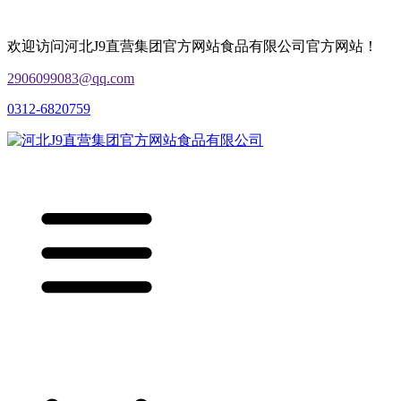
欢迎访问河北J9直营集团官方网站食品有限公司官方网站！
2906099083@qq.com
0312-6820759