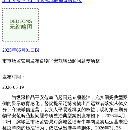
老年人买“神药” 五起私域曲播虚假宣传
2025年06月01日Bl
市市场监管局发布食物平安范畴凸起问题专项整
发布时间：
2026-05-19
为纵深推品平安范畴凸起问题专项整治，充实阐扬典型案
例的警示教育感化，督促提示泛博食物出产运营者落实从体义
务、守法诚信运营，切实人平易近群众的权益，现将第三期食
物平安范畴凸起问题专项整治典型案例发布如下：2026年4月
23日，滨城区市场监管局对滨城区增海牛羊肉发卖店运营未经
检疫羊肉的违法行为，依法做出涉事羊胴体、2026年3月26