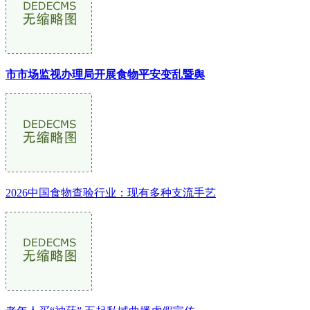
市市场监视办理局开展食物平安变乱暨舆
2026中国食物查验行业：现有多种支流手艺