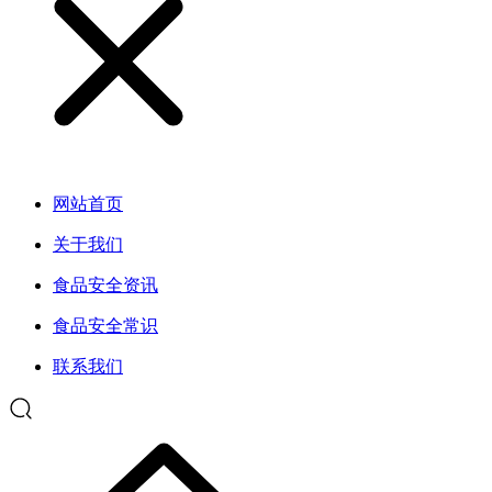
网站首页
关于我们
食品安全资讯
食品安全常识
联系我们